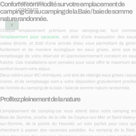
Confort et commodité sur votre emplacement de
ACTUALITÉS
CONTACT
camping-car au camping de la Baie / baie de somme
nature randonnée.
X
Chaque emplacement prémium pour camping-car, tout comme
l’
emplacement pour caravane
, est doté d’une évacuation des eaux
usées directe, et doté d’une arrivée d’eau vous permettant de gérer
facilement et de manière écologique les eaux grises, ainsi que le
remplissage de votre réservoir et approvisionnement constant en eau
fraîche. Ces installations sont pensées pour vous offrir le maximum de
confort durant votre séjour.
Deux vidoirs pour WC chimiques, une aire de vidange eaux grises / eaux
noires, et de remplissage sont a votre disposition gratuitement proche
de l’entrée du camping de la baie / baie de somme nature randonnée.
Profitez pleinement de la nature
L’emplacement de camping-car vous attend dans notre camping en
Baie de Somme, proche de la ville de Cayeux-sur-Mer et Saint-Valery-
sur-Somme, de la pointe du Hourdel, un coin parfait pour ceux qui
cherchent à passer des vacances paisibles. Au camping de la Baie,