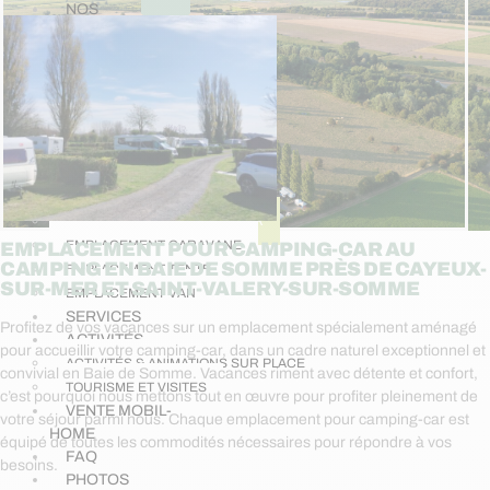
NOS
LOCATIONS
LOCATION DE MOBIL-HOMES
LOCATION DE CHALETS
LOCATION DE GÎTE
INSOLITES
CABANE « CAMPETOILE »
EMPLACEMENTS
NUS
EMPLACEMENT CAMPING-CAR
EMPLACEMENT CARAVANE
EMPLACEMENT POUR CAMPING-CAR AU
CAMPING EN BAIE DE SOMME PRÈS DE CAYEUX-
EMPLACEMENT TENTE
SUR-MER ET SAINT-VALERY-SUR-SOMME
EMPLACEMENT VAN
SERVICES
Profitez de vos vacances sur un emplacement spécialement aménagé
ACTIVITÉS
pour accueillir votre camping-car, dans un cadre naturel exceptionnel et
ACTIVITÉS & ANIMATIONS SUR PLACE
convivial en Baie de Somme. Vacances riment avec détente et confort,
TOURISME ET VISITES
c’est pourquoi nous mettons tout en œuvre pour profiter pleinement de
VENTE MOBIL-
votre séjour parmi nous. Chaque emplacement pour camping-car est
HOME
équipé de toutes les commodités nécessaires pour répondre à vos
FAQ
besoins.
PHOTOS