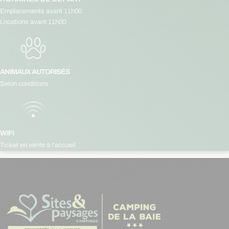
Emplacements avant 11h00
Locations avant 11h00
ANIMAUX AUTORISÉS
Selon conditions
WIFI
Ticket en vente à l'accueil